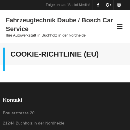
Skip
Folge uns auf Social Media!
to
Fahrzeugtechnik Daube / Bosch Car
content
Service
Ihre Autowerkstatt in Buchholz in der Nordheide
COOKIE-RICHTLINIE (EU)
Kontakt
Brauerstrasse.20
21244 Buchholz in der Nordheide