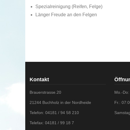
Spezialreinigung (Reifen, Felge)
Länger Freude an den Felgen
Kontakt
Öffnu
Brauerstrasse.20
Mo.-Do:
21244 Buchholz in der Nordheide
Fr.: 07:
Telefon: 04181 / 94 58 210
Samstag
Telefax: 04181 / 99 18 7