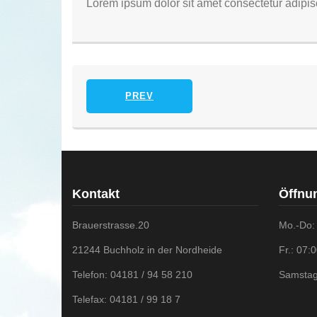
Lorem ipsum dolor sit amet consectetur adipis
PREV
Kontakt
Öffnu
Brauerstrasse.20
Mo.-Do:
21244 Buchholz in der Nordheide
Fr.: 07:
Telefon: 04181 / 94 58 210
Samstag
Telefax: 04181 / 99 18 7