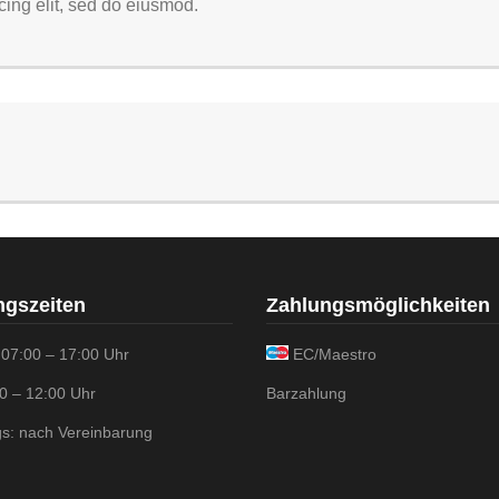
cing elit, sed do eiusmod.
ngszeiten
Zahlungsmöglichkeiten
 07:00 – 17:00 Uhr
EC/Maestro
00 – 12:00 Uhr
Barzahlung
s: nach Vereinbarung